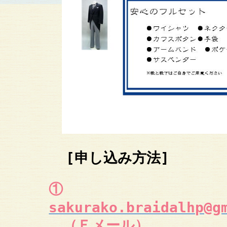
[申し込み方法]
①
sakurako.braidalhp@g
（Ｅメール）