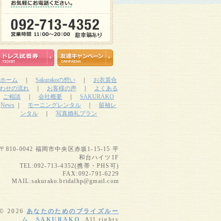
ホーム
｜
Sakurakoの想い
｜
お衣裳合
わせの流れ
｜
お客様の声
｜
よくある
ご相談
｜
会社概要
｜
SAKURAKO
News
｜
モーニングレンタル
｜
留袖レ
ンタル
｜
写真婚礼プラン
〒810-0042 福岡市中央区赤坂1-15-15 平
和台ハイツ1F
TEL:092-713-4352(携帯・PHS可)
FAX:092-791-6229
MAIL:sakurako.bridalhp@gmail.com
© 2026
あなたのためのブライズルー
ム SAKURAKO
. All rights