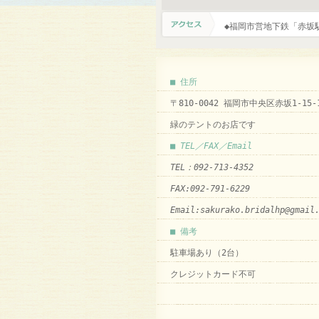
◆福岡市営地下鉄「赤坂
■ 住所
〒810-0042 福岡市中央区赤坂1-15-1
緑のテントのお店です
■ TEL／FAX／Email
TEL：092-713-4352
FAX:092-791-6229
Email:sakurako.bridalhp@gmail
■ 備考
駐車場あり（2台）
クレジットカード不可